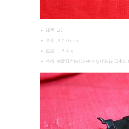
縮尺:
1/3
全長:
３２０ｍｍ
重量:
１５８ｇ
特徴:
南北戦争時代の有名な後装銃 日本