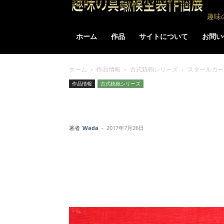
趣味
ホーム
作品
サイトについて
お問い
ホーム
作品情報
古式銃砲シリーズ
スタールカー
作品情報
古式銃砲シリーズ
スタールカービ
著者
Wada
-
2017年7月26日
Facebook
X
LINE