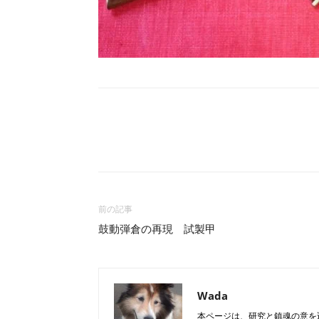
Facebook
X
LINE
前の記事
鼓動弾倉の再現 試製甲
Wada
本ページは、研究と鎮魂の意を