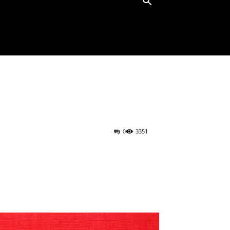
0
3351