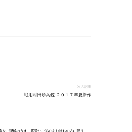
次の記事
戦用村田歩兵銃 ２０１７年夏新作
旨をご理解のうえ、真摯なご関心をお持ちの方に限り