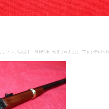
にもずいぶん輸入され 維新戦争で使用されました 実物は靖国神社