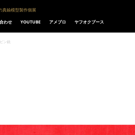
の真鍮模型製作個展
合わせ
YOUTUBE
アメブロ
ヤフオクブース
ビン銃
ン銃
Pinterest
Tumblr
Email