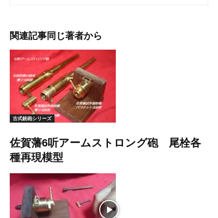
関連記事
同じ著者から
古式銃砲シリーズ
佐賀藩6听アームストロング砲 尾栓各
種再現模型