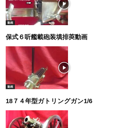
動画
保式６听艦載砲装填排莢動画
動画
18７４年型ガトリングガン1/6