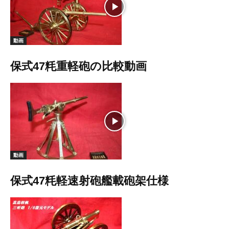
動画
保式47粍重軽砲の比較動画
動画
保式47粍軽速射砲艦載砲架仕様