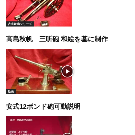
古式銃砲シリーズ
高島秋帆 三听砲 和絵を基に制作
動画
安式12ボンド砲可動説明