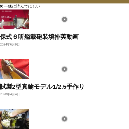
一緒に読んでほしい
保式６听艦載砲装填排莢動画
2024年6月9日
試製2型真鍮モデル1/2.5手作り
2020年4月4日