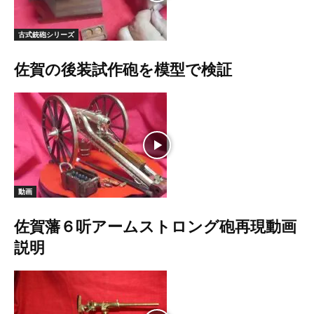
古式銃砲シリーズ
佐賀の後装試作砲を模型で検証
動画
佐賀藩６听アームストロング砲再現動画
説明