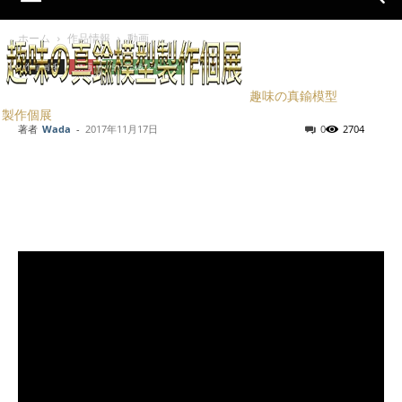
ホーム
作品情報
動画
作品情報
動画
古式銃砲シリーズ
ルフォーショー可動部
趣味の真鍮模型
製作個展
著者
Wada
-
2017年11月17日
0
2704
Facebook
X
LINE
Pinterest