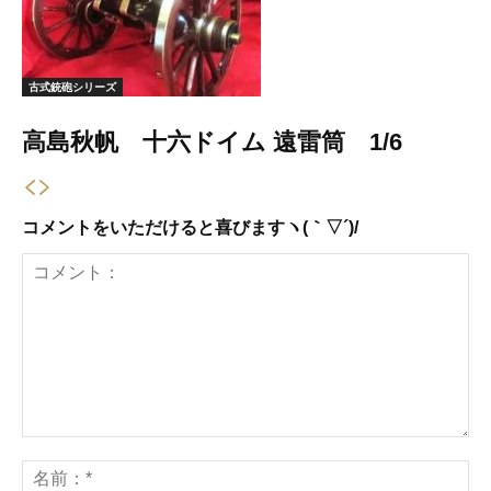
古式銃砲シリーズ
高島秋帆 十六ドイム 遠雷筒 1/6
コメントをいただけると喜びますヽ(｀▽´)/