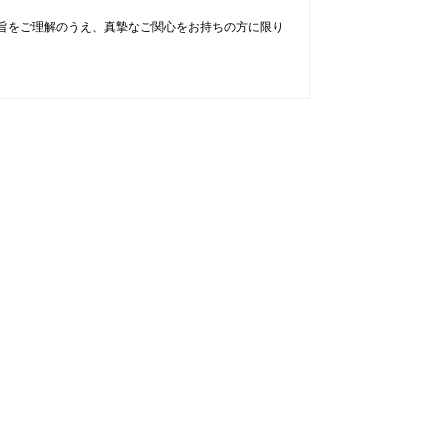
旨をご理解のうえ、真摯なご関心をお持ちの方に限り