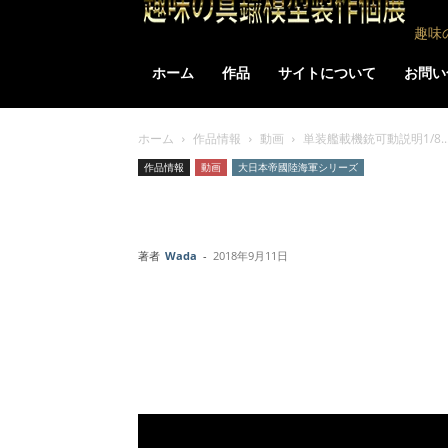
趣味
ホーム
作品
サイトについて
お問い
ホーム
作品情報
動画
単装艦載機銃可動説明1/8..
作品情報
動画
大日本帝國陸海軍シリーズ
単装艦載機銃可動
著者
Wada
-
2018年9月11日
Facebook
X
LINE