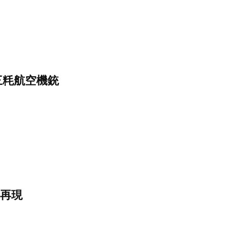
三粍航空機銃
再現