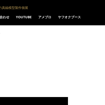
の真鍮模型製作個展
合わせ
YOUTUBE
アメブロ
ヤフオクブース
.
説明1/8
Pinterest
Tumblr
Email