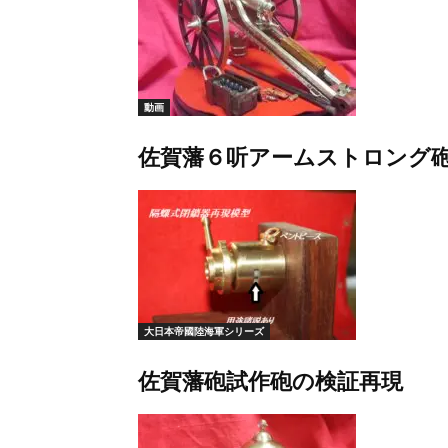
動画
佐賀藩６听アームストロング
大日本帝國陸海軍シリーズ
佐賀藩砲試作砲の検証再現