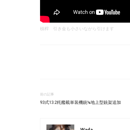
槓桿 引き金も小さいながら引けます
Facebook
X
LINE
前の記事
93式13.2粍艦載単装機銃⅛地上型銃架追加
Wada