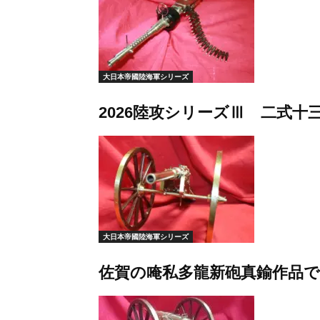
大日本帝國陸海軍シリーズ
2026陸攻シリーズⅢ 二式十
大日本帝國陸海軍シリーズ
佐賀の唵私多龍新砲真鍮作品で