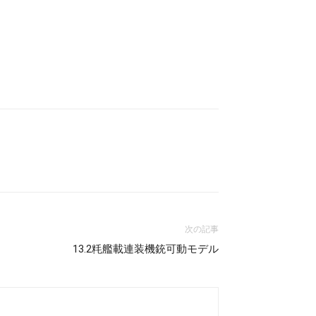
次の記事
13.2粍艦載連装機銃可動モデル