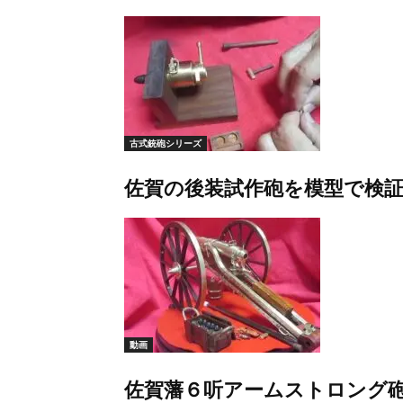
古式銃砲シリーズ
佐賀の後装試作砲を模型で検
動画
佐賀藩６听アームストロング