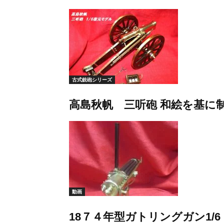
古式銃砲シリーズ
高島秋帆 三听砲 和絵を基に
動画
18７４年型ガトリングガン1/6