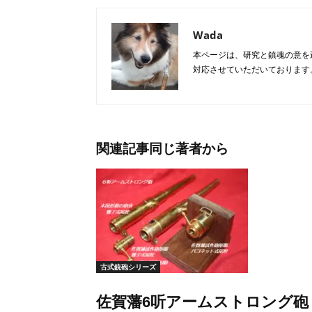
Wada
本ページは、研究と鎮魂の意を
対応させていただいております
関連記事
同じ著者から
古式銃砲シリーズ
佐賀藩6听アームストロング砲