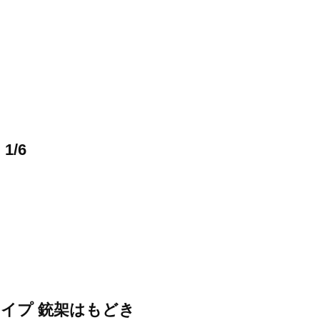
1/6
タイプ 銃架はもどき