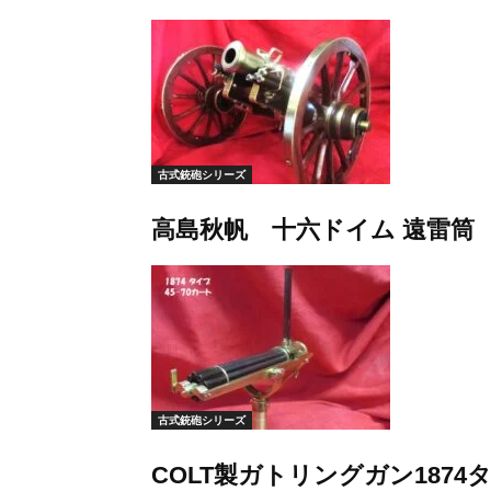
古式銃砲シリーズ
高島秋帆 十六ドイム 遠雷筒 
古式銃砲シリーズ
COLT製ガトリングガン1874