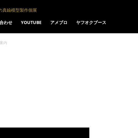
の真鍮模型製作個展
合わせ
YOUTUBE
アメブロ
ヤフオクブース
案内
内
Pinterest
Tumblr
Email