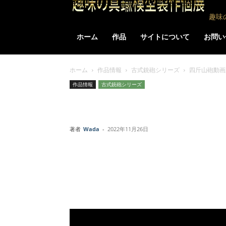
趣味
ホーム
作品
サイトについて
お問い
ホーム
作品情報
古式銃砲シリーズ
四斤山砲動画
作品情報
古式銃砲シリーズ
四斤山砲動画案
著者
Wada
-
2022年11月26日
Facebook
X
LINE