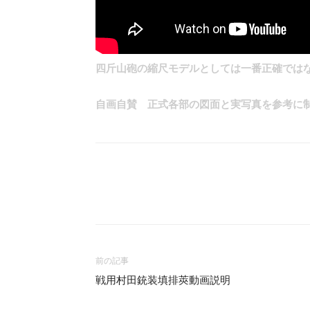
四斤山砲の縮尺モデルとしては一番正確では
自画自賛 正式各部の図面と実写真を参考に
Facebook
X
LINE
前の記事
戦用村田銃装填排莢動画説明