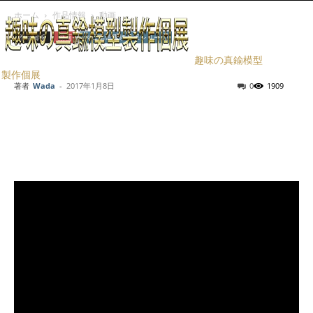
ホーム
作品情報
動画
作品情報
動画
大日本帝國陸海軍シリーズ
武装プロペラ船
趣味の真鍮模型
製作個展
著者
Wada
-
2017年1月8日
0
1909
Facebook
X
LINE
Pinterest