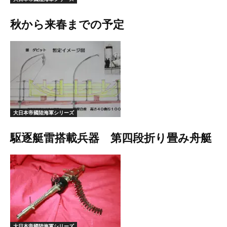
秋から来春までの予定
大日本帝國陸海軍シリーズ
駆逐艇雷搭載兵器 第四段折り畳み舟艇
大日本帝國陸海軍シリーズ