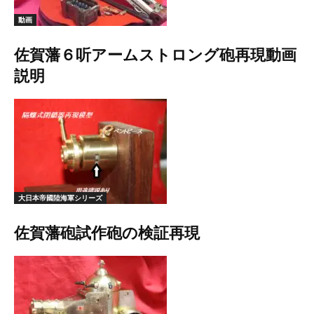
動画
佐賀藩６听アームストロング砲再現動画
説明
大日本帝國陸海軍シリーズ
佐賀藩砲試作砲の検証再現