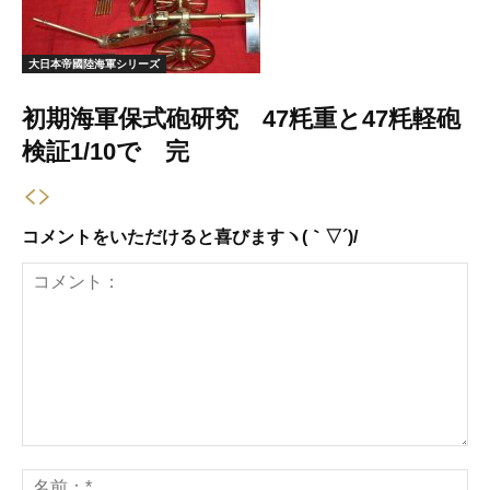
大日本帝國陸海軍シリーズ
初期海軍保式砲研究 47粍重と47粍軽砲
検証1/10で 完
コメントをいただけると喜びますヽ(｀▽´)/