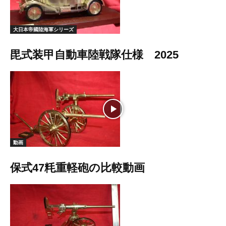
大日本帝國陸海軍シリーズ
毘式装甲自動車陸戦隊仕様 2025
動画
保式47粍重軽砲の比較動画