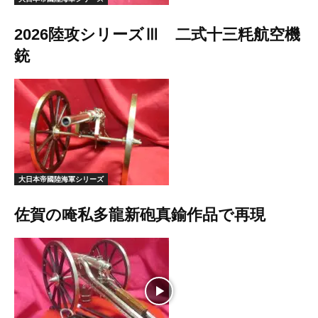
2026陸攻シリーズⅢ 二式十三粍航空機
銃
大日本帝國陸海軍シリーズ
佐賀の唵私多龍新砲真鍮作品で再現