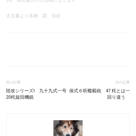
古文書より各種 図 供給
Facebook
X
LINE
Pinterest
前の記事
次の記事
陸攻シリーズⅠ 九十九式一号
保式６听艦載砲 47 粍とは一
20粍旋回機銃
回り違う