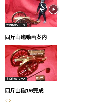
古式銃砲シリーズ
四斤山砲動画案内
古式銃砲シリーズ
四斤山砲1/6完成