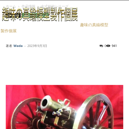
ホーム
作品情報
古式銃砲シリーズ
作品情報
古式銃砲シリーズ
高島秋帆 十六ドイム 遠雷
趣味の真鍮模型
製作個展
筒 1/6
著者
Wada
-
2023年9月3日
0
941
Facebook
X
LINE
Pinterest