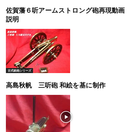
佐賀藩６听アームストロング砲再現動画
説明
古式銃砲シリーズ
高島秋帆 三听砲 和絵を基に制作