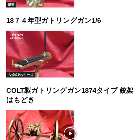
動画
18７４年型ガトリングガン1/6
古式銃砲シリーズ
COLT製ガトリングガン1874タイプ 銃架
はもどき