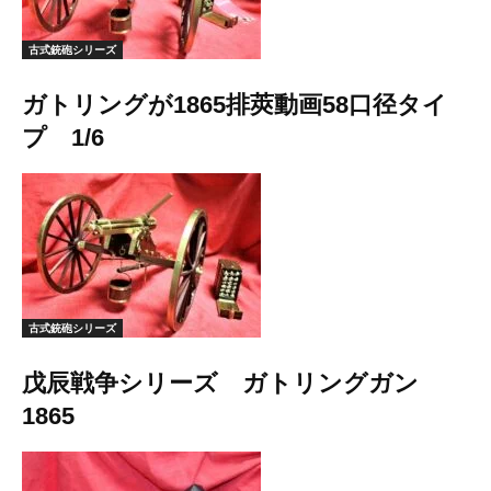
古式銃砲シリーズ
ガトリングが1865排莢動画58口径タイ
プ 1/6
古式銃砲シリーズ
戊辰戦争シリーズ ガトリングガン
1865