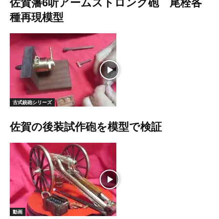
佐賀藩6听アームストロング砲 尾栓各
種再現模型
古式銃砲シリーズ
佐賀の後装試作砲を模型で検証
動画