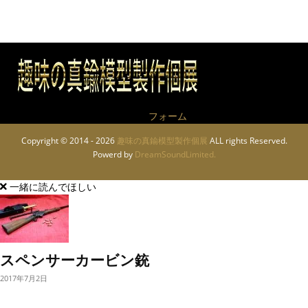
作品についてのお問い合わせは
フォーム
から
Copyright © 2014 - 2026
趣味の真鍮模型製作個展
ALL rights Reserved.
Powerd by
DreamSoundLimited.
一緒に読んでほしい
スペンサーカービン銃
2017年7月2日