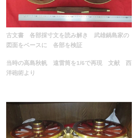
古文書 各部採寸文を読み解き 武雄鍋島家の
図面をベースに 各部を検証
当時の高島秋帆 遠雷筒を1/6で再現 文献 西
洋砲術より