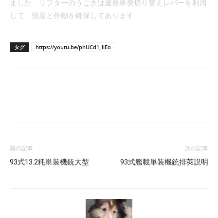
ました リフターのうごきは連発単発切り替えレバーを利用
して 強度と作動を確保してあります
タグ
https://youtu.be/phUCd1_IiEo
Facebook
X
LINE
Pinterest
前の記事
次の記事
93式13.2粍単装機銃大型
93式艦載単装機銃排莢説明