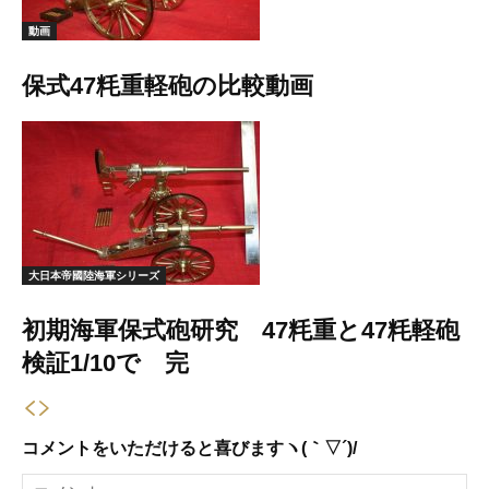
動画
保式47粍重軽砲の比較動画
大日本帝國陸海軍シリーズ
初期海軍保式砲研究 47粍重と47粍軽砲
検証1/10で 完
コメントをいただけると喜びますヽ(｀▽´)/