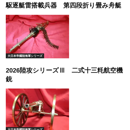
駆逐艇雷搭載兵器 第四段折り畳み舟艇
大日本帝國陸海軍シリーズ
2026陸攻シリーズⅢ 二式十三粍航空機
銃
大日本帝國陸海軍シリーズ