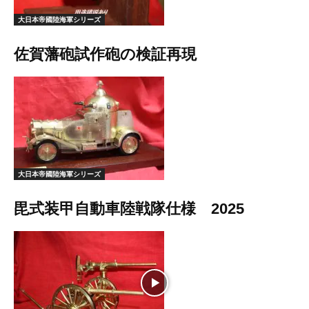
大日本帝國陸海軍シリーズ
佐賀藩砲試作砲の検証再現
大日本帝國陸海軍シリーズ
毘式装甲自動車陸戦隊仕様 2025