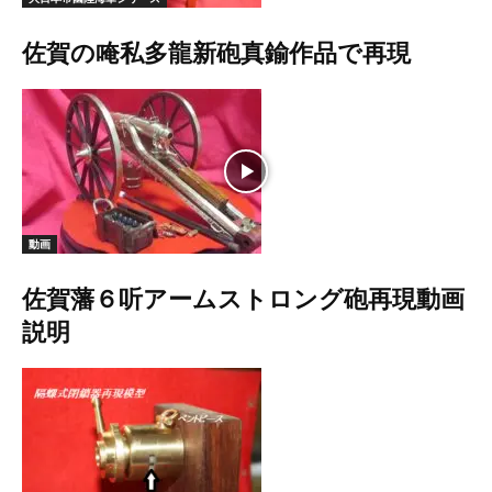
佐賀の唵私多龍新砲真鍮作品で再現
動画
佐賀藩６听アームストロング砲再現動画
説明