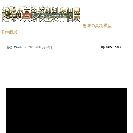
ホーム
作品情報
動画
作品情報
動画
大日本帝國陸海軍シリーズ
２２年式村田連発銃装填排
趣味の真鍮模型
製作個展
莢稼動説明１/３
著者
Wada
-
2018年10月20日
0
3583
Facebook
X
LINE
Pinterest