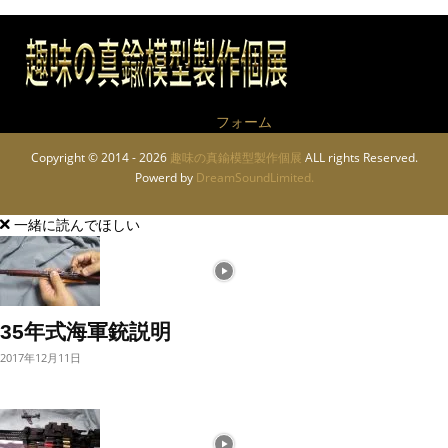
作品についてのお問い合わせは
フォーム
から
Copyright © 2014 - 2026
趣味の真鍮模型製作個展
ALL rights Reserved.
Powerd by
DreamSoundLimited.
一緒に読んでほしい
35年式海軍銃説明
2017年12月11日