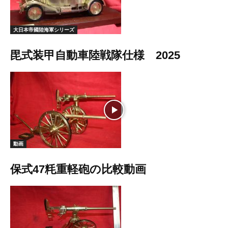
大日本帝國陸海軍シリーズ
毘式装甲自動車陸戦隊仕様 2025
動画
保式47粍重軽砲の比較動画