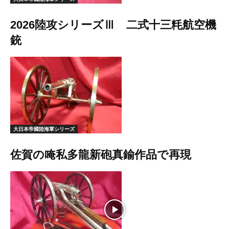
2026陸攻シリーズⅢ 二式十三粍航空機
銃
大日本帝國陸海軍シリーズ
佐賀の唵私多龍新砲真鍮作品で再現