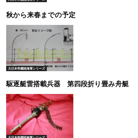
秋から来春までの予定
大日本帝國陸海軍シリーズ
駆逐艇雷搭載兵器 第四段折り畳み舟艇
大日本帝國陸海軍シリーズ