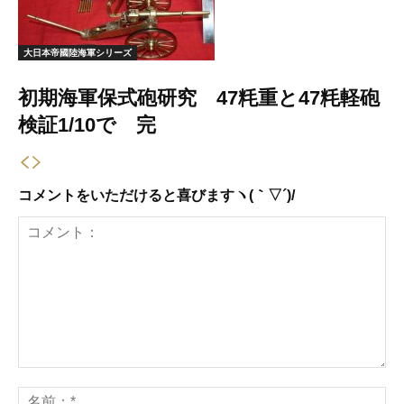
大日本帝國陸海軍シリーズ
初期海軍保式砲研究 47粍重と47粍軽砲
検証1/10で 完
コメントをいただけると喜びますヽ(｀▽´)/