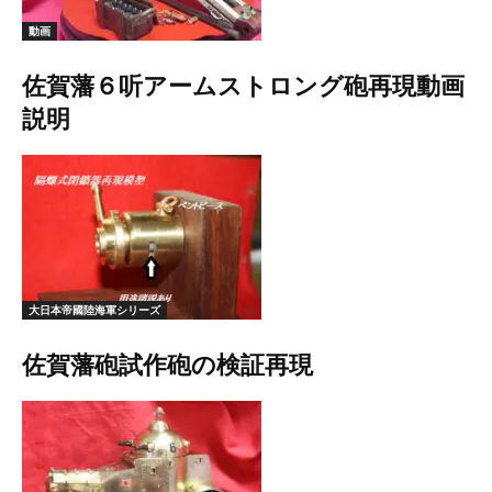
動画
佐賀藩６听アームストロング砲再現動画
説明
大日本帝國陸海軍シリーズ
佐賀藩砲試作砲の検証再現