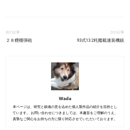
Facebook
X
LINE
Pinterest
前の記事
次の記事
２８糎榴弾砲
93式13.2粍艦載連装機銃
Wada
本ページは、研究と鎮魂の意を込めた個人製作品の紹介を目的とし
ています。 お問い合わせにつきましては、本趣旨をご理解のうえ、
真摯なご関心をお持ちの方に限り対応させていただいております。