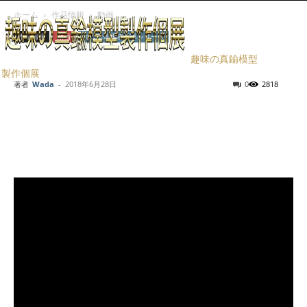
ホーム
作品情報
動画
作品情報
動画
大日本帝國陸海軍シリーズ
２８糎砲可動説明
趣味の真鍮模型
製作個展
著者
Wada
-
2018年6月28日
0
2818
Facebook
X
LINE
Pinterest