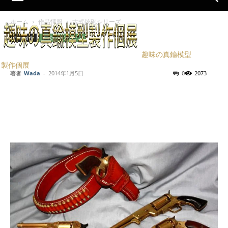
ホーム
作品情報
古式銃砲シリーズ
作品情報
古式銃砲シリーズ
ハンドガン
趣味の真鍮模型
製作個展
著者
Wada
-
2014年1月5日
0
2073
Facebook
X
LINE
Pinterest