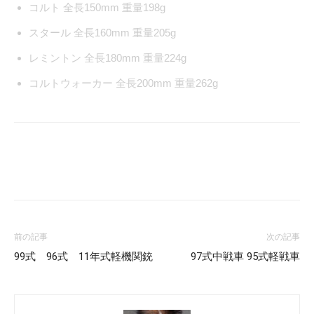
コルト 全長150mm 重量198g
スタール 全長160mm 重量205g
レミントン 全長180mm 重量224g
コルトウォーカー 全長200mm 重量262g
Facebook
X
LINE
Pinterest
前の記事
次の記事
99式 96式 11年式軽機関銃
97式中戦車 95式軽戦車