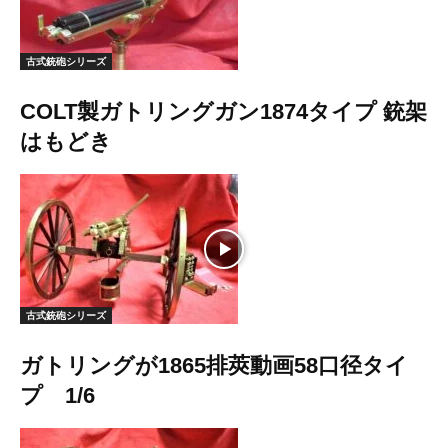
古式銃砲シリーズ
COLT製ガトリングガン1874タイプ 銃架
はもどき
古式銃砲シリーズ
ガトリングが1865排莢動画58口径タイ
プ 1/6