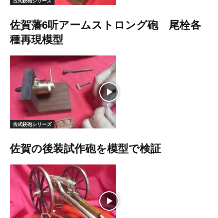
古式銃砲シリーズ
佐賀藩6听アームストロング砲 尾栓各
種再現模型
古式銃砲シリーズ
佐賀の後装試作砲を模型で検証