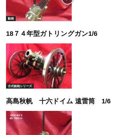
動画
18７４年型ガトリングガン1/6
古式銃砲シリーズ
高島秋帆 十六ドイム 遠雷筒 1/6