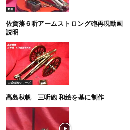
動画
佐賀藩６听アームストロング砲再現動画
説明
古式銃砲シリーズ
高島秋帆 三听砲 和絵を基に制作