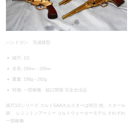
ハンドガン 完成模型
縮尺:
1/2
全長:
150㎜～200㎜
重量:
198g～262g
特徴:
一部稼働 銃口閉塞 完全合法品
縮尺1/2シリーズ コルトSAAホルスターは特注 他、スタール
銃 レミントンアーミー コルトウォーカーモデル それぞれ
一部稼働