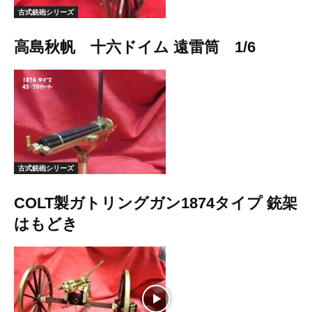
古式銃砲シリーズ
高島秋帆 十六ドイム 遠雷筒 1/6
古式銃砲シリーズ
COLT製ガトリングガン1874タイプ 銃架
はもどき