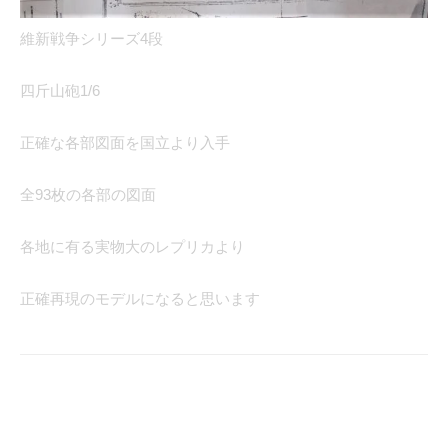
維新戦争シリーズ4段
四斤山砲1/6
正確な各部図面を国立より入手
全93枚の各部の図面
各地に有る実物大のレプリカより
正確再現のモデルになると思います
Facebook
X
LINE
Pinterest