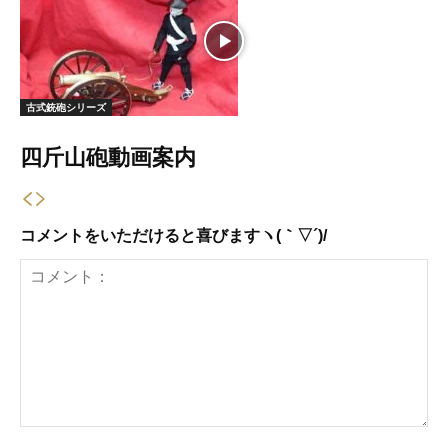
古式銃砲シリーズ
四斤山砲動画案内
コメントをいただけると喜びますヽ(｀▽´)/