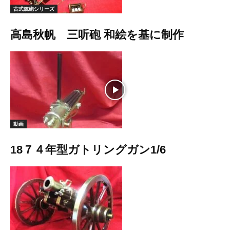
古式銃砲シリーズ
高島秋帆 三听砲 和絵を基に制作
動画
18７４年型ガトリングガン1/6