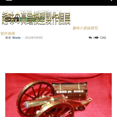
ホーム
作品情報
古式銃砲シリーズ
作品情報
古式銃砲シリーズ
四斤山砲1/6完成
趣味の真鍮模型
製作個展
著者
Wada
-
2022年9月8日
0
1242
Facebook
X
LINE
Pinterest