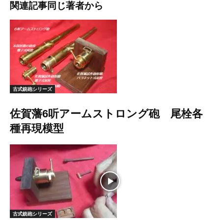
関連記事
同じ著者から
古式銃砲シリーズ
佐賀藩6听アームストロング砲 尾栓各
種再現模型
古式銃砲シリーズ