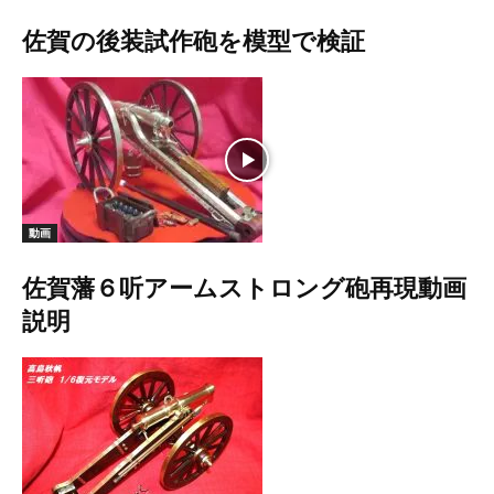
佐賀の後装試作砲を模型で検証
動画
佐賀藩６听アームストロング砲再現動画
説明