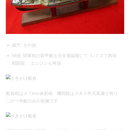
縮尺:
その他
特徴:
陸軍初の装甲艇を完全真鍮製にて １/７２で再現
戦闘室 エンジンも再現
船首砲は３７mm速射砲 機関銃は３８０年式装備で有り
この一号艇のみの装備です