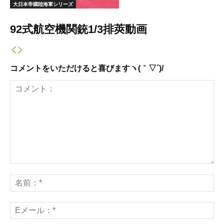
大日本帝國陸海軍シリーズ
92式航空機関銃1/3排莢動画
コメントをいただけると喜びますヽ(｀▽´)/