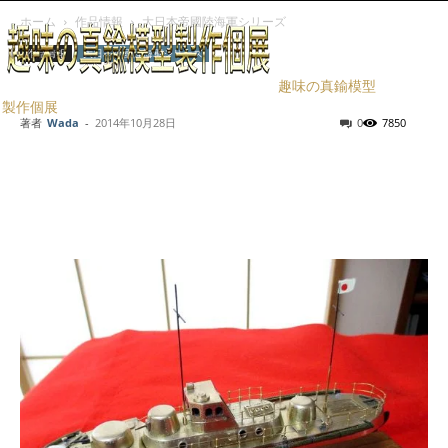
ホーム
作品情報
大日本帝國陸海軍シリーズ
作品情報
大日本帝國陸海軍シリーズ
陸軍装甲艇さきがけ
趣味の真鍮模型
製作個展
著者
Wada
-
2014年10月28日
0
7850
Facebook
X
LINE
Pinterest