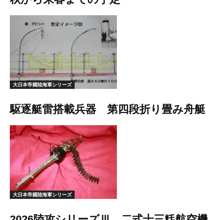
大日本帝國陸海軍シリーズ
駆逐艇雷搭載兵器 第四段折り畳み舟艇
大日本帝國陸海軍シリーズ
2026陸攻シリーズⅢ 二式十三粍航空機