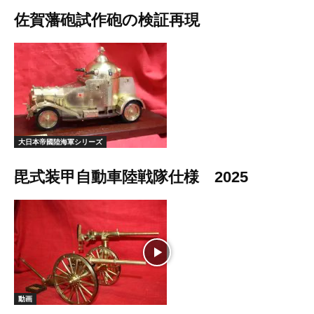
佐賀藩砲試作砲の検証再現
大日本帝國陸海軍シリーズ
毘式装甲自動車陸戦隊仕様 2025
動画