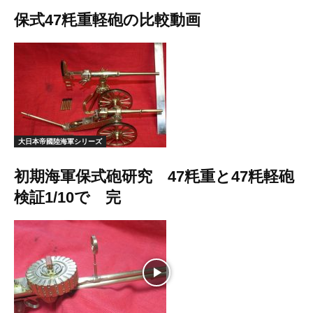
保式47粍重軽砲の比較動画
大日本帝國陸海軍シリーズ
初期海軍保式砲研究 47粍重と47粍軽砲
検証1/10で 完