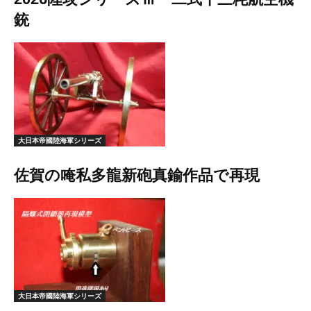
銃
大日本帝國陸海軍シリーズ
佐賀の唵私多龍新砲真鍮作品で再現
大日本帝國陸海軍シリーズ