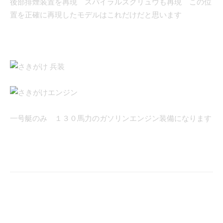
後部排煙装置を再現 スパイラルスクリュウも再現 この位
置を正確に再現したモデルはこれだけだと思います
一号艇のみ １３０馬力のガソリンエンジン装備になります
Facebook
X
LINE
Pinterest